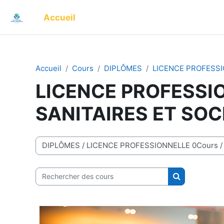
Passer au contenu principal
Accueil
Accueil
Cours
DIPLÔMES
LICENCE PROFESSI
LICENCE PROFESSI
SANITAIRES ET SOC
Catégories de cours
Rechercher des cours
Rechercher d