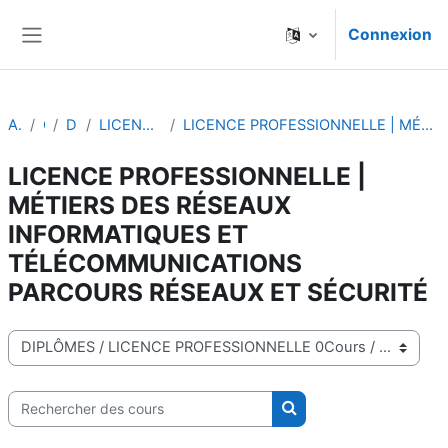
Passer au contenu principal
Connexion
Panneau latéral
Accueil
Cours
DIPLÔMES
LICENCE PROFESSIONNELLE 0Cours
LICENCE PROFESSIONNELLE | MÉTIERS DES RÉSEAUX INFORMATIQUES ET TÉLÉCOMMUNICATIONS PARCOURS RÉSEAUX ET SÉCURITÉ
LICENCE PROFESSIONNELLE |
MÉTIERS DES RÉSEAUX
INFORMATIQUES ET
TÉLÉCOMMUNICATIONS
PARCOURS RÉSEAUX ET SÉCURITÉ
Catégories de cours
Rechercher des cours
Rechercher des cours